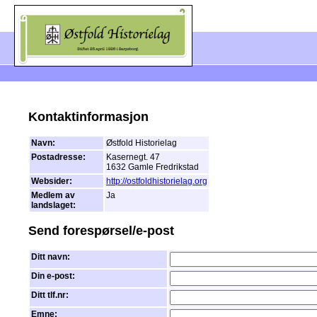
Kontaktinformasjon
Navn:
Østfold Historielag
Postadresse:
Kasernegt. 47
1632 Gamle Fredrikstad
Websider:
http://ostfoldhistorielag.org
Medlem av
Ja
landslaget:
Send forespørsel/e-post
Ditt navn
:
Din e-post:
Ditt tlf.nr:
Emne: