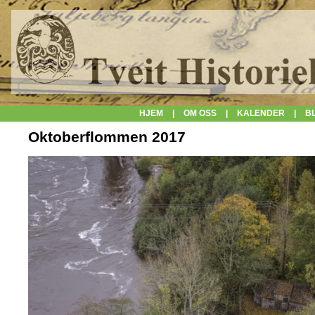
HJEM
|
OM OSS
|
KALENDER
|
B
Oktoberflommen 2017