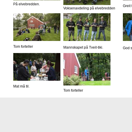
På elvebredden.
Greit
Voksenavdeling på elvebredden
Tom forteller
Mannskapet på Tveit-tiki.
God s
Mat må til.
Tom forteller