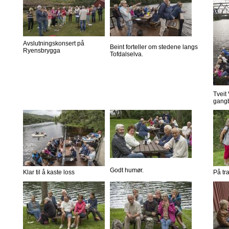
Avslutningskonsert på
Beint forteller om stedene langs
Ryensbrygga
Tofdalselva.
Tveit
gang
Godt humør.
Klar til å kaste loss
På tr