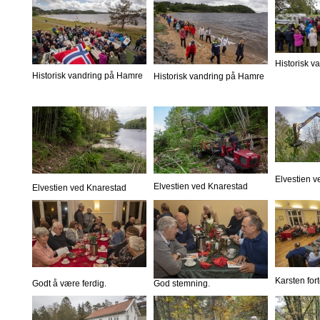
Historisk 
Historisk vandring på Hamre
Historisk vandring på Hamre
Elvestien 
Elvestien ved Knarestad
Elvestien ved Knarestad
Karsten fort
Godt å være ferdig.
God stemning.