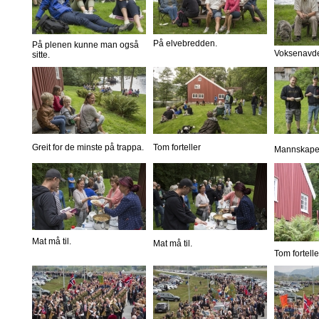
På elvebredden.
På plenen kunne man også
Voksenavde
sitte.
Greit for de minste på trappa.
Tom forteller
Mannskapet 
Mat må til.
Mat må til.
Tom fortelle