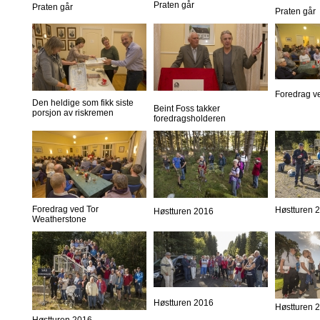
Praten går
Praten går
Praten går
Foredrag v
Den heldige som fikk siste
Beint Foss takker
porsjon av riskremen
foredragsholderen
Foredrag ved Tor
Høstturen 
Høstturen 2016
Weatherstone
Høstturen 2016
Høstturen 
Høstturen 2016