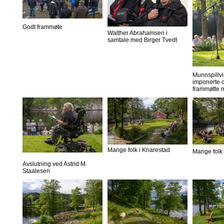
Godt frammøte
Walther Abrahamsen i
samtale med Birger Tvedt
Munnspillvi
imponerte o
frammøtte 
Mange folk i Knarestad
Mange folk 
Avslutning ved Astrid M.
Staalesen