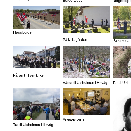
Borgertoget
Borgertoge
Flaggborgen
På kirkegården
På kirkegå
På vei til Tveit kirke
Vårtur til Ulsholmen i Høvåg
Tur til Uls
Årsmøte 2016
Tur til Ulsholmen i Høvåg