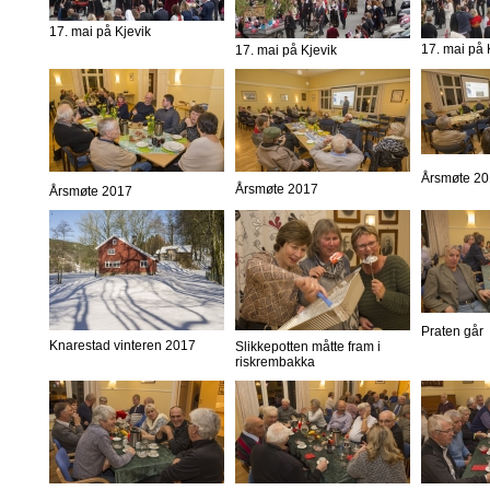
17. mai på Kjevik
17. mai på 
17. mai på Kjevik
Årsmøte 2
Årsmøte 2017
Årsmøte 2017
Praten går
Knarestad vinteren 2017
Slikkepotten måtte fram i
riskrembakka