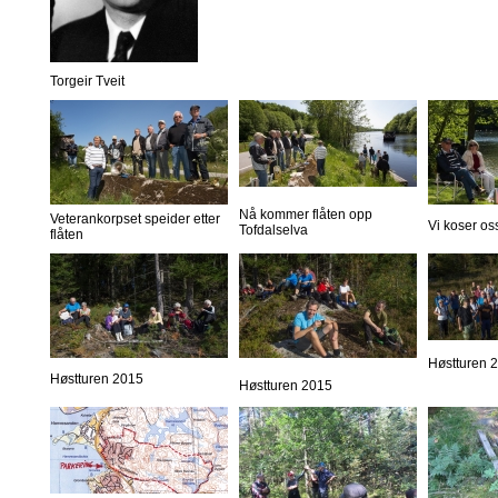
Torgeir Tveit
Nå kommer flåten opp
Veterankorpset speider etter
Vi koser os
Tofdalselva
flåten
Høstturen 
Høstturen 2015
Høstturen 2015