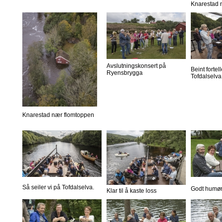
Knarestad 
Avslutningskonsert på
Beint forte
Ryensbrygga
Tofdalselva
Knarestad nær flomtoppen
Så seiler vi på Tofdalselva.
Godt humør
Klar til å kaste loss