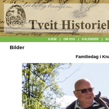
HJEM
|
OM OSS
|
KALENDER
|
B
Bilder
Familiedag i Kn