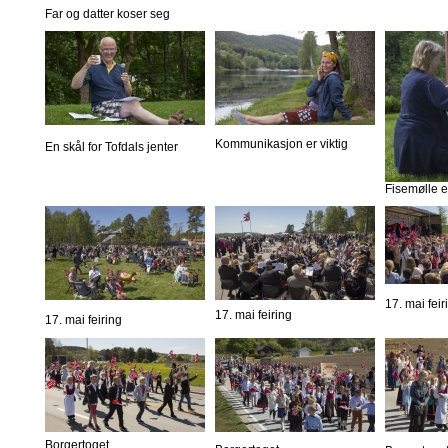
Far og datter koser seg
Kommunikasjon er viktig
En skål for Tofdals jenter
Fisemølle er
17. mai feir
17. mai feiring
17. mai feiring
Borgertoget