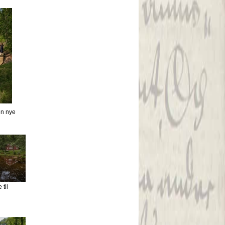
en nye
til