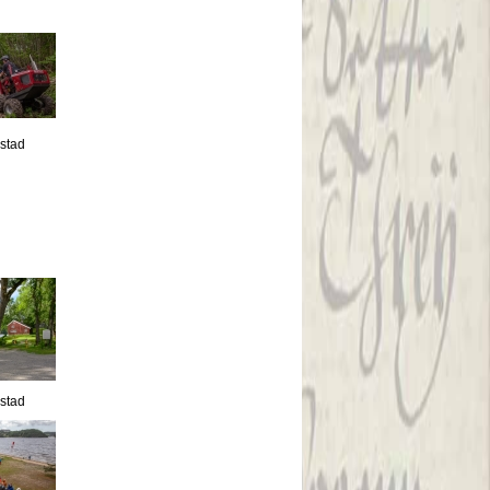
estad
estad