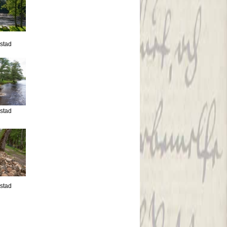
estad
estad
estad