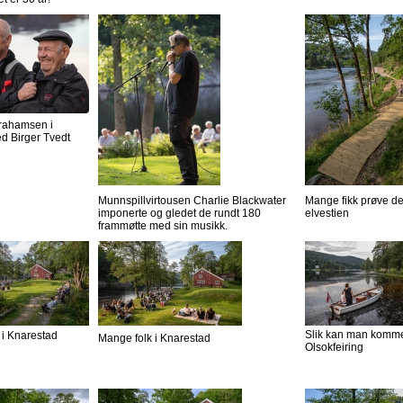
rahamsen i
d Birger Tvedt
Munnspillvirtousen Charlie Blackwater
Mange fikk prøve d
imponerte og gledet de rundt 180
elvestien
frammøtte med sin musikk.
Slik kan man komme 
 i Knarestad
Mange folk i Knarestad
Olsokfeiring