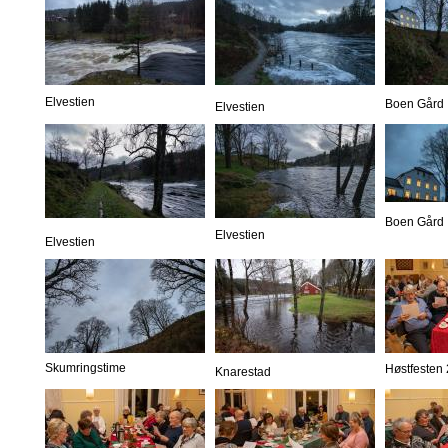
Elvestien
Boen Gård
Elvestien
Boen Gård
Elvestien
Elvestien
Skumringstime
Høstfesten
Knarestad