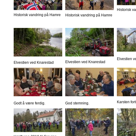
Historisk 
Historisk vandring på Hamre
Historisk vandring på Hamre
Elvestien 
Elvestien ved Knarestad
Elvestien ved Knarestad
Karsten fort
Godt å være ferdig.
God stemning.