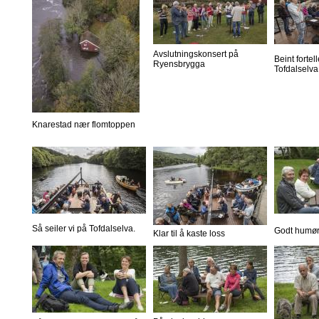
Avslutningskonsert på
Beint forte
Ryensbrygga
Tofdalselva
Knarestad nær flomtoppen
Så seiler vi på Tofdalselva.
Godt humør
Klar til å kaste loss