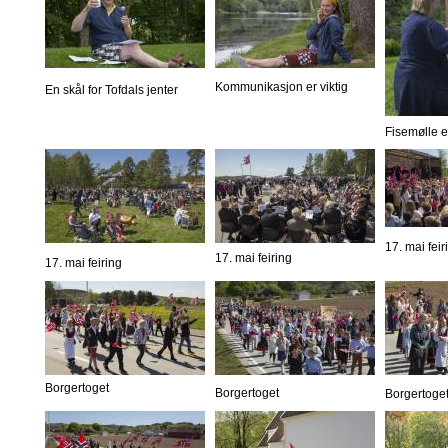
Kommunikasjon er viktig
En skål for Tofdals jenter
Fisemølle er
17. mai feir
17. mai feiring
17. mai feiring
Borgertoget
Borgertoget
Borgertoge