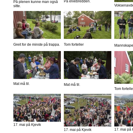
På elvebredden.
På plenen kunne man også
Voksenavde
sitte.
Greit for de minste på trappa.
Tom forteller
Mannskapet 
Mat må til.
Mat må til.
Tom fortelle
17. mai på Kjevik
17. mai på 
17. mai på Kjevik