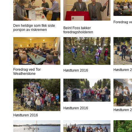
Foredrag v
Den heldige som fikk siste
Beint Foss takker
porsjon av riskremen
foredragsholderen
Foredrag ved Tor
Høstturen 
Høstturen 2016
Weatherstone
Høstturen 2016
Høstturen 
Høstturen 2016