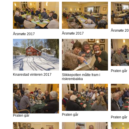
Årsmøte 2
Årsmøte 2017
Årsmøte 2017
Praten går
Knarestad vinteren 2017
Slikkepotten måtte fram i
riskrembakka
Praten går
Praten går
Praten går