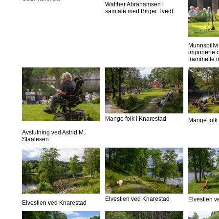
Walther Abrahamsen i
samtale med Birger Tvedt
Munnspillvi
imponerte o
frammøtte 
Mange folk i Knarestad
Mange folk 
Avslutning ved Astrid M.
Staalesen
Elvestien ved Knarestad
Elvestien 
Elvestien ved Knarestad