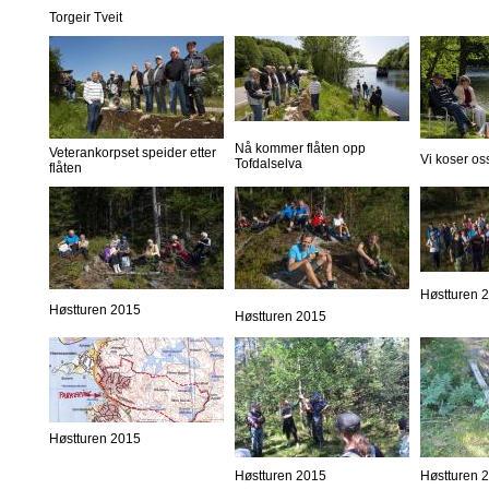
Torgeir Tveit
Nå kommer flåten opp
Veterankorpset speider etter
Vi koser os
Tofdalselva
flåten
Høstturen 
Høstturen 2015
Høstturen 2015
Høstturen 2015
Høstturen 2015
Høstturen 