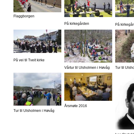
Flaggborgen
På kirkegården
På kirkegå
På vei til Tveit kirke
Vårtur til Ulsholmen i Høvåg
Tur til Uls
Årsmøte 2016
Tur til Ulsholmen i Høvåg