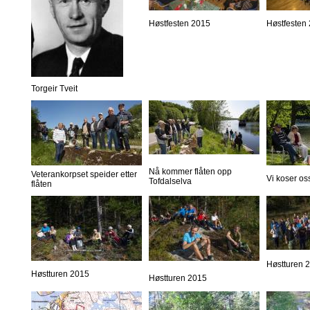
Høstfesten 2015
Høstfesten
Torgeir Tveit
Nå kommer flåten opp
Veterankorpset speider etter
Vi koser os
Tofdalselva
flåten
Høstturen 
Høstturen 2015
Høstturen 2015