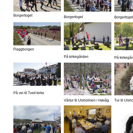
Borgertoget
Borgertoget
Borgertoge
Flaggborgen
På kirkegården
På kirkegå
På vei til Tveit kirke
Vårtur til Ulsholmen i Høvåg
Tur til Uls