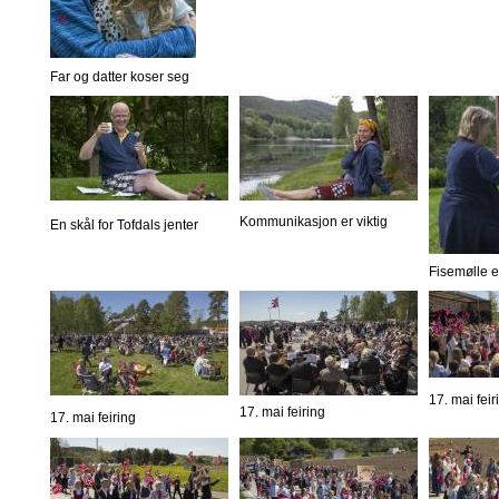
Far og datter koser seg
Kommunikasjon er viktig
En skål for Tofdals jenter
Fisemølle er
17. mai feir
17. mai feiring
17. mai feiring