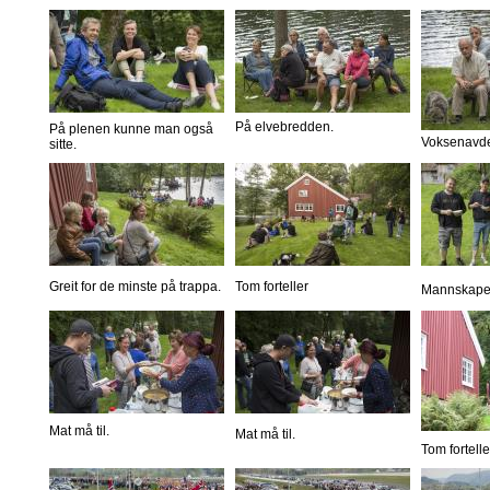
På elvebredden.
På plenen kunne man også
Voksenavde
sitte.
Greit for de minste på trappa.
Tom forteller
Mannskapet 
Mat må til.
Mat må til.
Tom fortelle