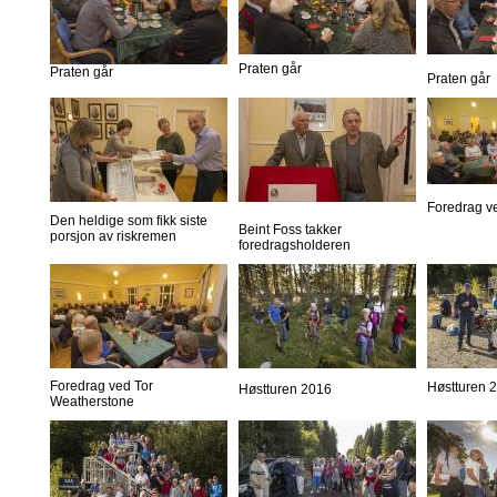
Praten går
Praten går
Praten går
Foredrag v
Den heldige som fikk siste
Beint Foss takker
porsjon av riskremen
foredragsholderen
Foredrag ved Tor
Høstturen 
Høstturen 2016
Weatherstone