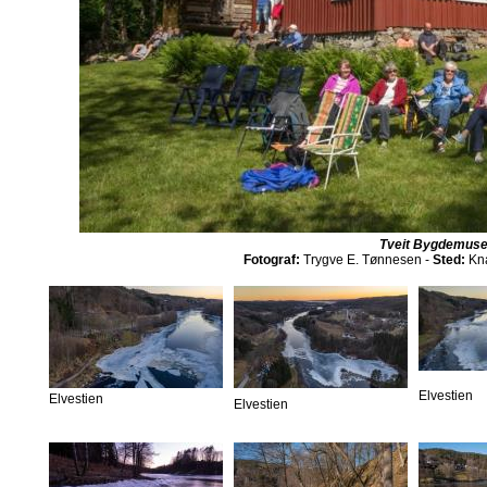
Tveit Bygdemus
Fotograf:
Trygve E. Tønnesen -
Sted:
Kna
Elvestien
Elvestien
Elvestien