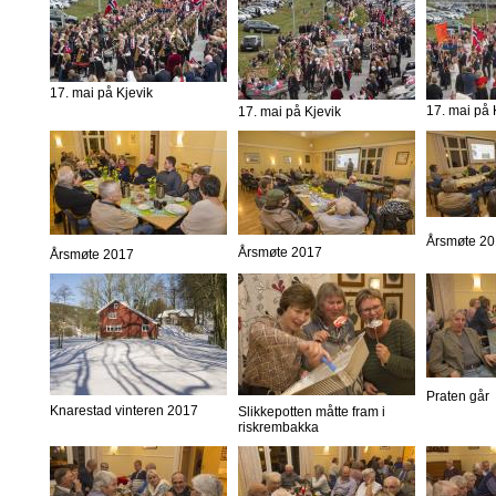
17. mai på Kjevik
17. mai på 
17. mai på Kjevik
Årsmøte 2
Årsmøte 2017
Årsmøte 2017
Praten går
Knarestad vinteren 2017
Slikkepotten måtte fram i
riskrembakka