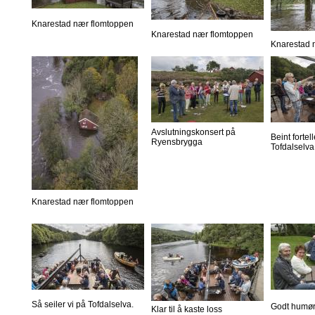
Knarestad nær flomtoppen
Knarestad nær flomtoppen
Knarestad 
Avslutningskonsert på
Beint forte
Ryensbrygga
Tofdalselva
Knarestad nær flomtoppen
Så seiler vi på Tofdalselva.
Godt humør
Klar til å kaste loss