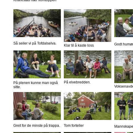
Så seiler vi på Tofdalselva.
Godt humør
Klar til å kaste loss
På elvebredden.
På plenen kunne man også
Voksenavde
sitte.
Greit for de minste på trappa.
Tom forteller
Mannskapet 