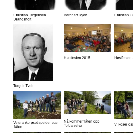
Christian Jørgensen
Bernhart Ryen
Christian 
Drangsholt
Høstfesten 2015
Høstfesten
Torgeir Tveit
Nå kommer flåten opp
Veterankorpset speider etter
Vi koser os
Tofdalselva
flåten