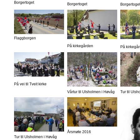
Borgertoget
Borgertoget
Borgertoge
Flaggborgen
På kirkegården
På kirkegå
På vei til Tveit kirke
Vårtur til Ulsholmen i Høvåg
Tur til Uls
Årsmøte 2016
Tur til Ulsholmen i Høvåg