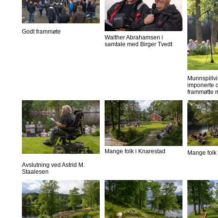
Godt frammøte
Walther Abrahamsen i
samtale med Birger Tvedt
Munnspillvi
imponerte o
frammøtte 
Mange folk i Knarestad
Mange folk 
Avslutning ved Astrid M.
Staalesen