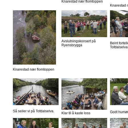
Knarestad nær flomtoppen
Knarestad 
Avslutningskonsert på
Beint forte
Ryensbrygga
Tofdalselva
Knarestad nær flomtoppen
Så seiler vi på Tofdalselva.
Godt humør
Klar til å kaste loss