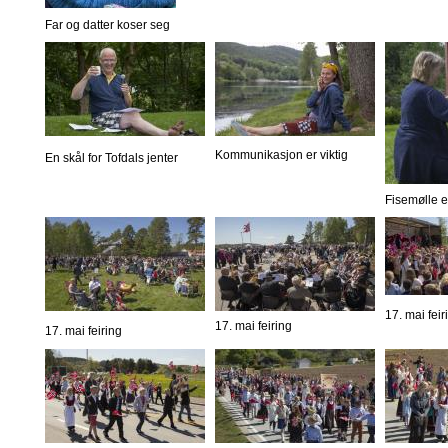
Far og datter koser seg
Kommunikasjon er viktig
En skål for Tofdals jenter
Fisemølle er
17. mai feir
17. mai feiring
17. mai feiring