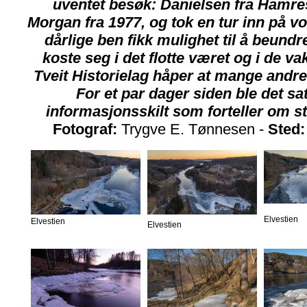
uventet besøk: Danielsen fra Hamres
Morgan fra 1977, og tok en tur inn på v
dårlige ben fikk mulighet til å beund
koste seg i det flotte været og i de v
Tveit Historielag håper at mange andre 
For et par dager siden ble det sa
informasjonsskilt som forteller om st
Fotograf:
Trygve E. Tønnesen -
Sted:
Elvestien
Elvestien
Elvestien