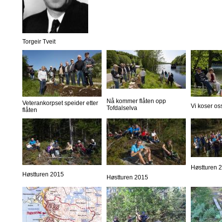
Torgeir Tveit
Nå kommer flåten opp
Veterankorpset speider etter
Vi koser os
Tofdalselva
flåten
Høstturen 
Høstturen 2015
Høstturen 2015