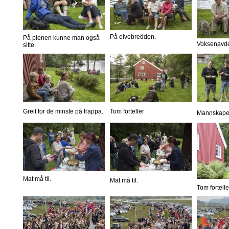
På elvebredden.
På plenen kunne man også
Voksenavde
sitte.
Greit for de minste på trappa.
Tom forteller
Mannskapet 
Mat må til.
Mat må til.
Tom fortelle