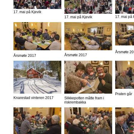
17. mai på Kjevik
17. mai på 
17. mai på Kjevik
Årsmøte 2
Årsmøte 2017
Årsmøte 2017
Praten går
Knarestad vinteren 2017
Slikkepotten måtte fram i
riskrembakka