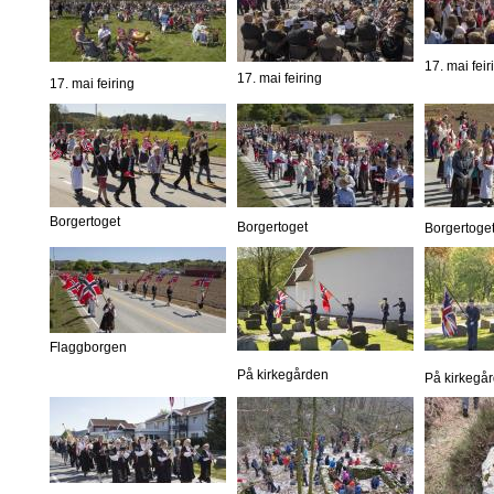
17. mai feir
17. mai feiring
17. mai feiring
Borgertoget
Borgertoget
Borgertoge
Flaggborgen
På kirkegården
På kirkegå