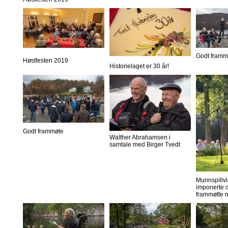
Godt framm
Høstfesten 2019
Historielaget er 30 år!
Godt frammøte
Walther Abrahamsen i
samtale med Birger Tvedt
Munnspillvi
imponerte o
frammøtte 