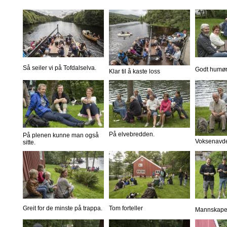
Så seiler vi på Tofdalselva.
Godt humør
Klar til å kaste loss
På elvebredden.
På plenen kunne man også
Voksenavde
sitte.
Greit for de minste på trappa.
Tom forteller
Mannskapet 