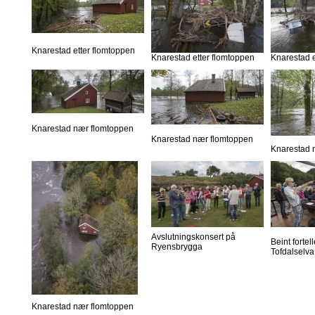
Knarestad etter flomtoppen
Knarestad etter flomtoppen
Knarestad e
Knarestad nær flomtoppen
Knarestad nær flomtoppen
Knarestad 
Avslutningskonsert på
Beint forte
Ryensbrygga
Tofdalselva
Knarestad nær flomtoppen