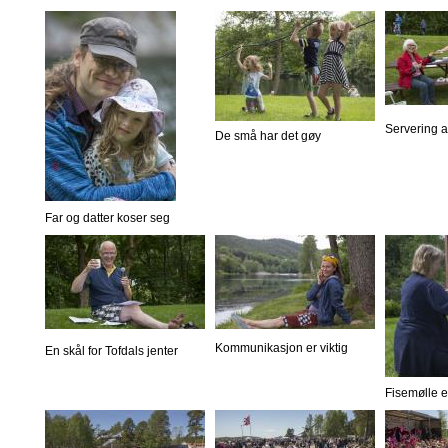
Servering 
De små har det gøy
Far og datter koser seg
Kommunikasjon er viktig
En skål for Tofdals jenter
Fisemølle er