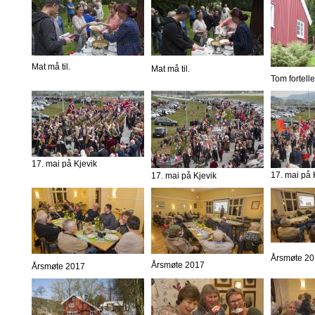
Mat må til.
Mat må til.
Tom fortelle
17. mai på Kjevik
17. mai på 
17. mai på Kjevik
Årsmøte 2
Årsmøte 2017
Årsmøte 2017