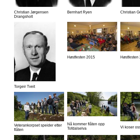
Christian Jørgensen
Bernhart Ryen
Christian 
Drangsholt
Høstfesten 2015
Høstfesten
Torgeir Tveit
Nå kommer flåten opp
Veterankorpset speider etter
Vi koser os
Tofdalselva
flåten