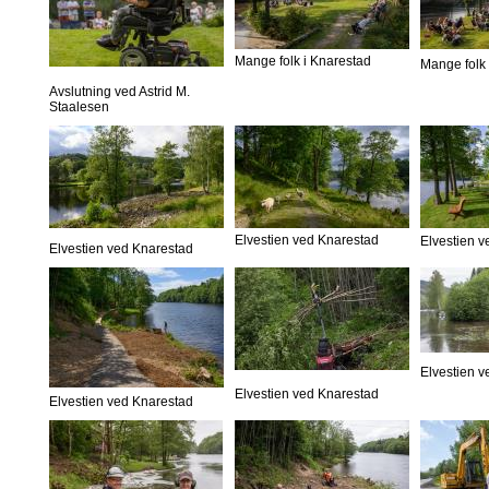
Mange folk i Knarestad
Mange folk 
Avslutning ved Astrid M.
Staalesen
Elvestien ved Knarestad
Elvestien 
Elvestien ved Knarestad
Elvestien 
Elvestien ved Knarestad
Elvestien ved Knarestad