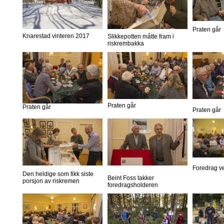
Praten går
Knarestad vinteren 2017
Slikkepotten måtte fram i
riskrembakka
Praten går
Praten går
Praten går
Foredrag v
Den heldige som fikk siste
Beint Foss takker
porsjon av riskremen
foredragsholderen