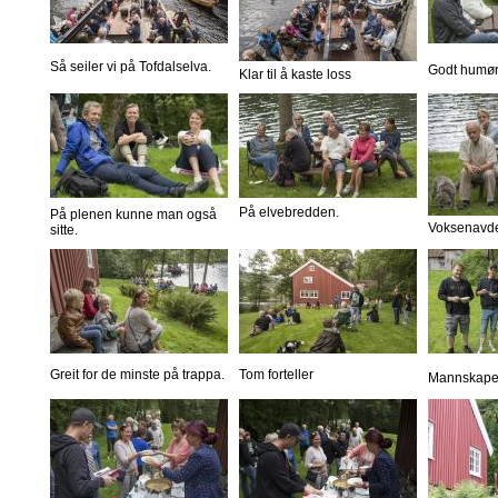
Så seiler vi på Tofdalselva.
Godt humør
Klar til å kaste loss
På elvebredden.
På plenen kunne man også
Voksenavde
sitte.
Greit for de minste på trappa.
Tom forteller
Mannskapet 