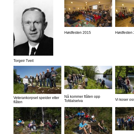
Høstfesten 2015
Høstfesten
Torgeir Tveit
Nå kommer flåten opp
Veterankorpset speider etter
Vi koser os
Tofdalselva
flåten