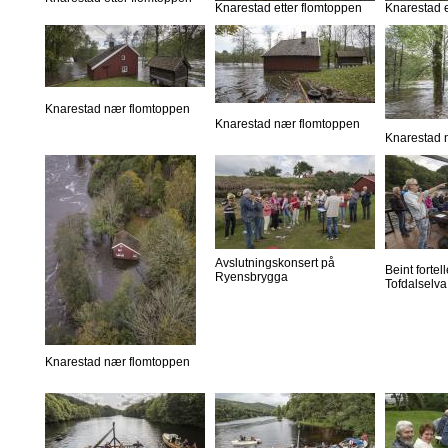
Knarestad etter flomtoppen
Knarestad e
Knarestad nær flomtoppen
Knarestad nær flomtoppen
Knarestad 
Avslutningskonsert på
Beint forte
Ryensbrygga
Tofdalselva
Knarestad nær flomtoppen