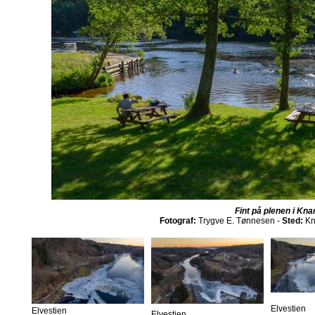
Fint på plenen i Kna
Fotograf:
Trygve E. Tønnesen -
Sted:
Kn
Elvestien
Elvestien
Elvestien