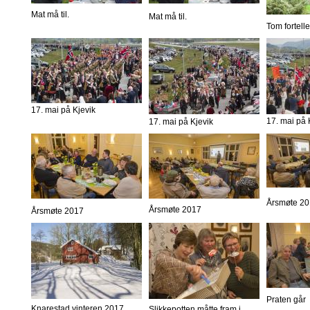
Mat må til.
Mat må til.
Tom fortelle
17. mai på Kjevik
17. mai på 
17. mai på Kjevik
Årsmøte 2
Årsmøte 2017
Årsmøte 2017
Praten går
Knarestad vinteren 2017
Slikkepotten måtte fram i