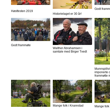
Godt framm
Høstfesten 2019
Historielaget er 30 år!
Godt frammøte
Walther Abrahamsen i
samtale med Birger Tvedt
Munnspillvi
imponerte o
frammøtte 
Mange folk i Knarestad
Mange folk 