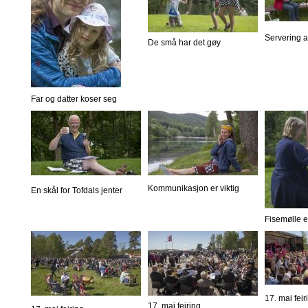
Servering 
De små har det gøy
Far og datter koser seg
Kommunikasjon er viktig
En skål for Tofdals jenter
Fisemølle er
17. mai feir
17. mai feiring