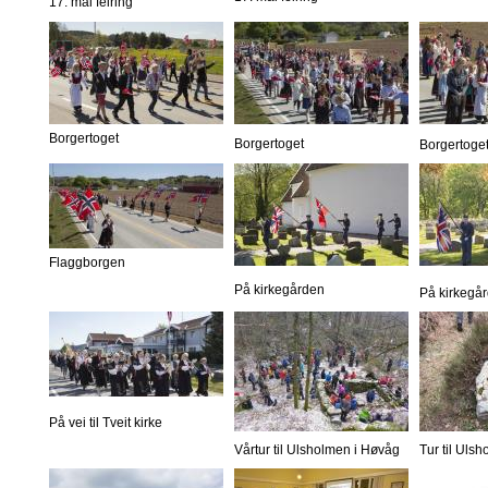
17. mai feiring
Borgertoget
Borgertoget
Borgertoge
Flaggborgen
På kirkegården
På kirkegå
På vei til Tveit kirke
Vårtur til Ulsholmen i Høvåg
Tur til Uls