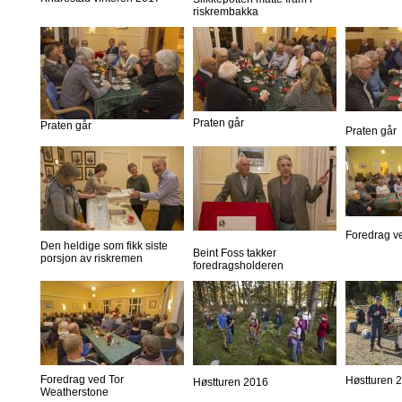
riskrembakka
Praten går
Praten går
Praten går
Foredrag v
Den heldige som fikk siste
Beint Foss takker
porsjon av riskremen
foredragsholderen
Foredrag ved Tor
Høstturen 
Høstturen 2016
Weatherstone