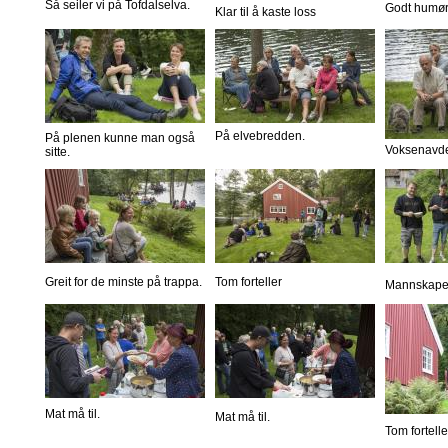
Så seiler vi på Tofdalselva.
Godt humør
Klar til å kaste loss
På elvebredden.
På plenen kunne man også
Voksenavde
sitte.
Greit for de minste på trappa.
Tom forteller
Mannskapet 
Mat må til.
Mat må til.
Tom fortelle