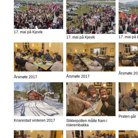
17. mai på Kjevik
17. mai på 
17. mai på Kjevik
Årsmøte 2
Årsmøte 2017
Årsmøte 2017
Praten går
Knarestad vinteren 2017
Slikkepotten måtte fram i
riskrembakka