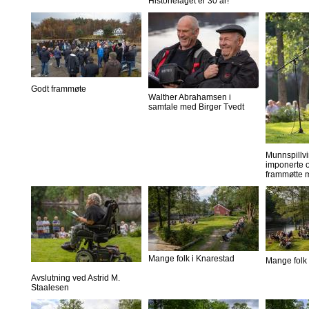
Historielaget er 30 år!
Godt frammøte
Walther Abrahamsen i
samtale med Birger Tvedt
Munnspillvi
imponerte o
frammøtte 
Mange folk i Knarestad
Mange folk 
Avslutning ved Astrid M.
Staalesen