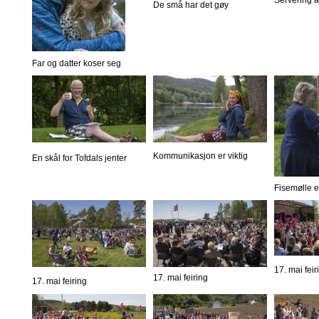
Servering 
De små har det gøy
Far og datter koser seg
Kommunikasjon er viktig
En skål for Tofdals jenter
Fisemølle er
17. mai feir
17. mai feiring
17. mai feiring