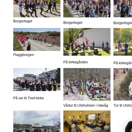
Borgertoget
Borgertoget
Borgertoge
Flaggborgen
På kirkegården
På kirkegå
På vei til Tveit kirke
Vårtur til Ulsholmen i Høvåg
Tur til Uls