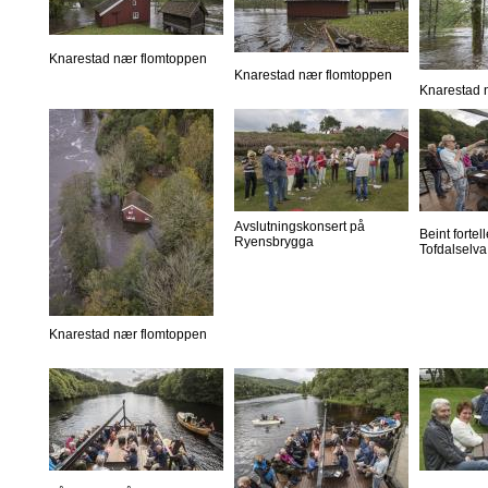
Knarestad nær flomtoppen
Knarestad nær flomtoppen
Knarestad 
Avslutningskonsert på
Beint forte
Ryensbrygga
Tofdalselva
Knarestad nær flomtoppen