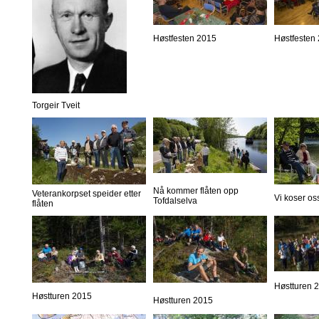
Høstfesten 2015
Høstfesten
Torgeir Tveit
Nå kommer flåten opp
Veterankorpset speider etter
Vi koser os
Tofdalselva
flåten
Høstturen 
Høstturen 2015
Høstturen 2015