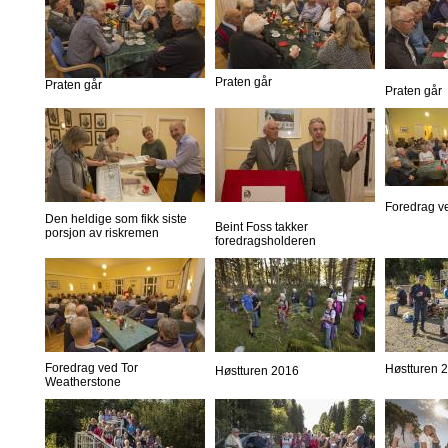
Praten går
Praten går
Praten går
Foredrag v
Den heldige som fikk siste
Beint Foss takker
porsjon av riskremen
foredragsholderen
Foredrag ved Tor
Høstturen 
Høstturen 2016
Weatherstone