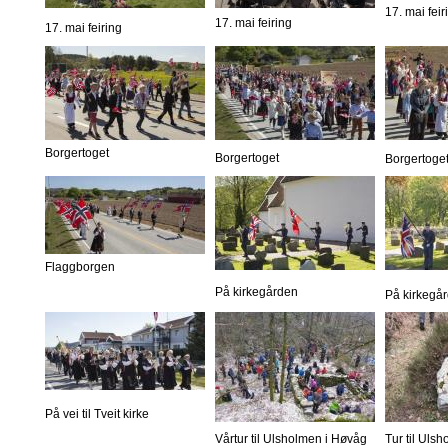
17. mai feir
17. mai feiring
17. mai feiring
Borgertoget
Borgertoget
Borgertoge
Flaggborgen
På kirkegården
På kirkegå
På vei til Tveit kirke
Vårtur til Ulsholmen i Høvåg
Tur til Uls