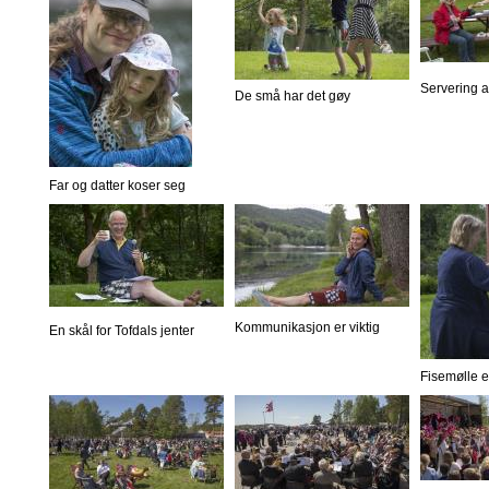
Servering 
De små har det gøy
Far og datter koser seg
Kommunikasjon er viktig
En skål for Tofdals jenter
Fisemølle er