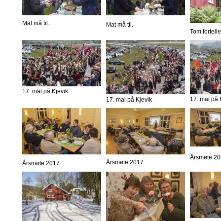
Mat må til.
Mat må til.
Tom fortelle
17. mai på Kjevik
17. mai på 
17. mai på Kjevik
Årsmøte 2
Årsmøte 2017
Årsmøte 2017