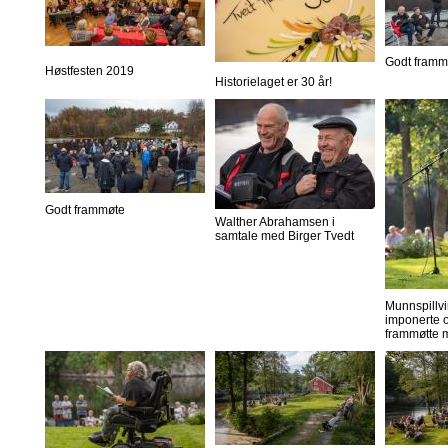
Godt framm
Høstfesten 2019
Historielaget er 30 år!
Godt frammøte
Walther Abrahamsen i
samtale med Birger Tvedt
Munnspillvi
imponerte o
frammøtte 