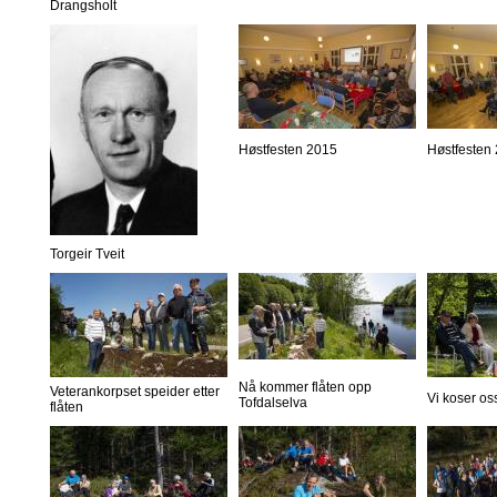
Drangsholt
Høstfesten 2015
Høstfesten
Torgeir Tveit
Nå kommer flåten opp
Veterankorpset speider etter
Vi koser os
Tofdalselva
flåten