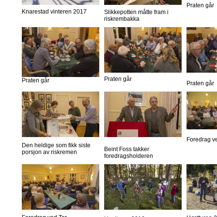
Praten går
Knarestad vinteren 2017
Slikkepotten måtte fram i
riskrembakka
Praten går
Praten går
Praten går
Foredrag v
Den heldige som fikk siste
Beint Foss takker
porsjon av riskremen
foredragsholderen