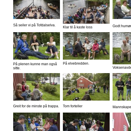
Så seiler vi på Tofdalselva.
Godt humør
Klar til å kaste loss
På elvebredden.
På plenen kunne man også
Voksenavde
sitte.
Greit for de minste på trappa.
Tom forteller
Mannskapet 