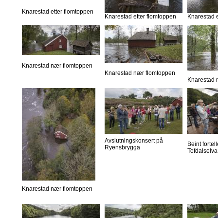
Knarestad etter flomtoppen
Knarestad etter flomtoppen
Knarestad e
Knarestad nær flomtoppen
Knarestad nær flomtoppen
Knarestad 
Avslutningskonsert på
Beint forte
Ryensbrygga
Tofdalselva
Knarestad nær flomtoppen