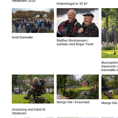
Høstfesten 2019
Historielaget er 30 år!
Godt frammøte
Walther Abrahamsen i
samtale med Birger Tvedt
Munnspillvi
imponerte o
frammøtte 
Mange folk i Knarestad
Mange folk 
Avslutning ved Astrid M.
Staalesen