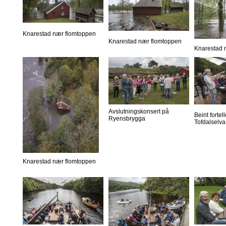
Knarestad nær flomtoppen
Knarestad nær flomtoppen
Knarestad 
Avslutningskonsert på
Beint forte
Ryensbrygga
Tofdalselva
Knarestad nær flomtoppen