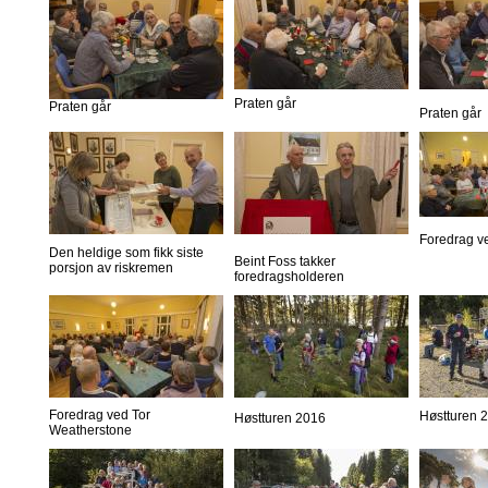
Praten går
Praten går
Praten går
Foredrag v
Den heldige som fikk siste
Beint Foss takker
porsjon av riskremen
foredragsholderen
Foredrag ved Tor
Høstturen 
Høstturen 2016
Weatherstone