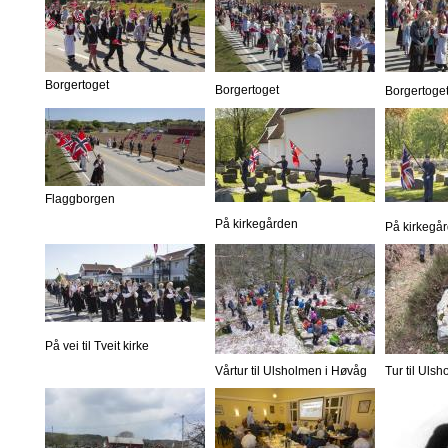
Borgertoget
Borgertoget
Borgertoge
Flaggborgen
På kirkegården
På kirkegå
På vei til Tveit kirke
Vårtur til Ulsholmen i Høvåg
Tur til Uls