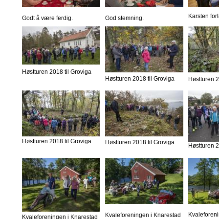
Karsten fort
Godt å være ferdig.
God stemning.
Høstturen 2018 til Groviga
Høstturen 2018 til Groviga
Høstturen 2
Høstturen 2018 til Groviga
Høstturen 2018 til Groviga
Høstturen 2
Kvaleforen
Kvaleforeningen i Knarestad
Kvaleforeningen i Knarestad