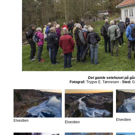
Det gamle setehuset på går
Fotograf:
Trygve E. Tønnesen -
Sted:
Gr
Elvestien
Elvestien
Elvestien