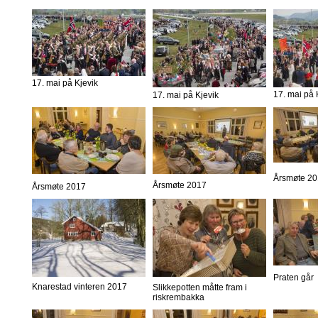
17. mai på Kjevik
17. mai på 
17. mai på Kjevik
Årsmøte 2
Årsmøte 2017
Årsmøte 2017
Praten går
Knarestad vinteren 2017
Slikkepotten måtte fram i
riskrembakka