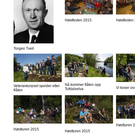
Høstfesten 2015
Høstfesten
Torgeir Tveit
Nå kommer flåten opp
Veterankorpset speider etter
Vi koser os
Tofdalselva
flåten
Høstturen 
Høstturen 2015
Høstturen 2015