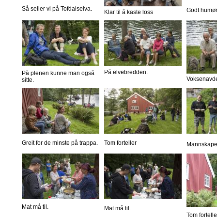
Så seiler vi på Tofdalselva.
Godt humør
Klar til å kaste loss
På elvebredden.
På plenen kunne man også
Voksenavde
sitte.
Greit for de minste på trappa.
Tom forteller
Mannskapet 
Mat må til.
Mat må til.
Tom fortelle