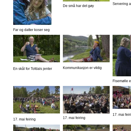
Servering 
De små har det gøy
Far og datter koser seg
Kommunikasjon er viktig
En skål for Tofdals jenter
Fisemølle er
17. mai feir
17. mai feiring
17. mai feiring