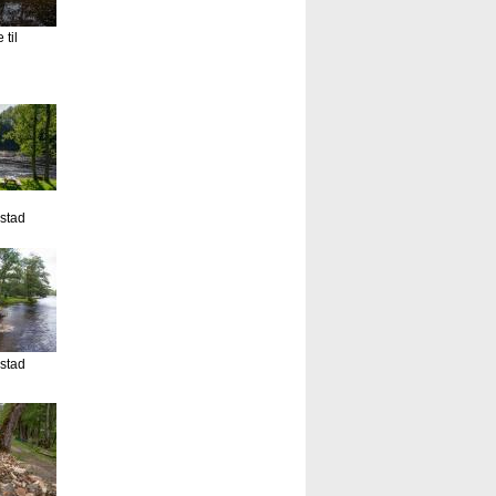
til
estad
estad