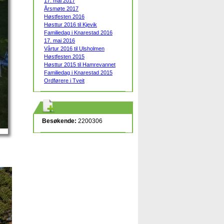
17. mai 2017
Årsmøte 2017
Høstfesten 2016
Høsttur 2016 til Kjevik
Familiedag i Knarestad 2016
17. mai 2016
Vårtur 2016 til Ulsholmen
Høstfesten 2015
Høsttur 2015 til Hamrevannet
Familiedag i Knarestad 2015
Ordførere i Tveit
Besøkende:
2200306