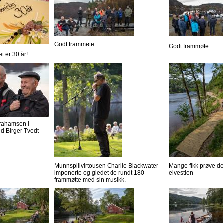
Godt frammøte
Godt frammøte
et er 30 år!
rahamsen i
d Birger Tvedt
Munnspillvirtousen Charlie Blackwater
Mange fikk prøve d
imponerte og gledet de rundt 180
elvestien
frammøtte med sin musikk.