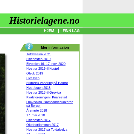
Historielagene.no
HJEM
|
FINN LAG
Mer informasjon
Tofdalselva 2021
Høstfesten 2019
Elvestien 16.-17. nov. 2020
Høsttur 2019 til Kostøl
Olsok 2019
Elvestien
Historisk vandring på Hamre
Høstfesten 2018
Høsttur 2018 til Groviga
Kvaleforeningen i Knarestad
Omvisning i sambandsbunkeren
på Borgen
Årsmøte 2018
17. mai 2018
Høstfesten 2017
Oktoberflommen 2017
Høsttur 2017 på Tofdalselva