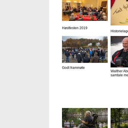
Høstfesten 2019
Historielag
Godt frammøte
Walther Ab
samtale me