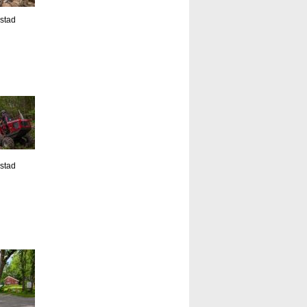
estad
estad