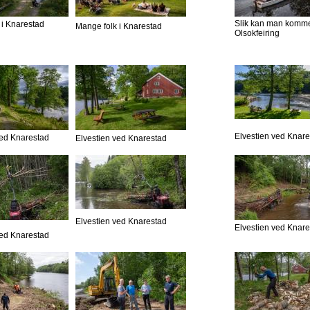
Slik kan man komme 
 i Knarestad
Mange folk i Knarestad
Olsokfeiring
Elvestien ved Knar
ved Knarestad
Elvestien ved Knarestad
Elvestien ved Knarestad
Elvestien ved Knar
ved Knarestad