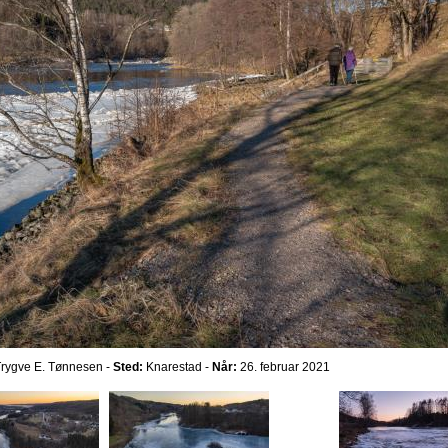
rygve E. Tønnesen -
Sted:
Knarestad -
Når:
26. februar 2021