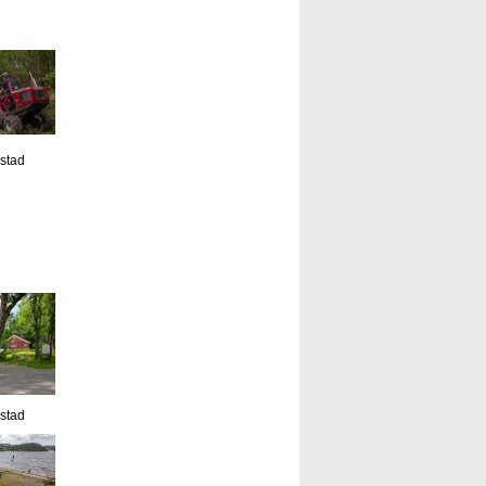
estad
estad