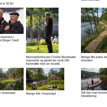
et er 30 år!
rahamsen i
d Birger Tvedt
Munnspillvirtousen Charlie Blackwater
Mange fikk prøve d
imponerte og gledet de rundt 180
elvestien
frammøtte med sin musikk.
Slik kan man komme 
 i Knarestad
Mange folk i Knarestad
Olsokfeiring