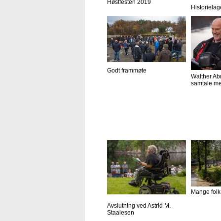
Høstfesten 2019
Historielag
Godt frammøte
Walther Ab
samtale me
Mange folk
Avslutning ved Astrid M.
Staalesen