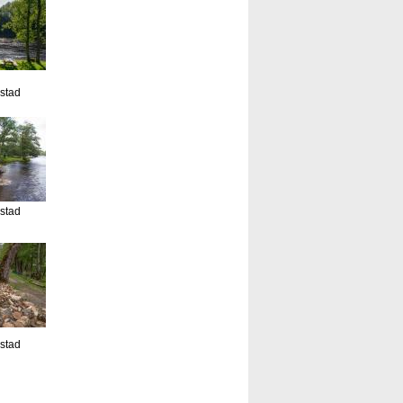
estad
estad
estad