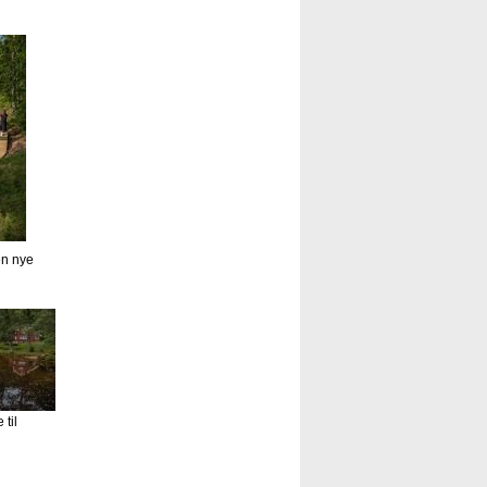
en nye
til