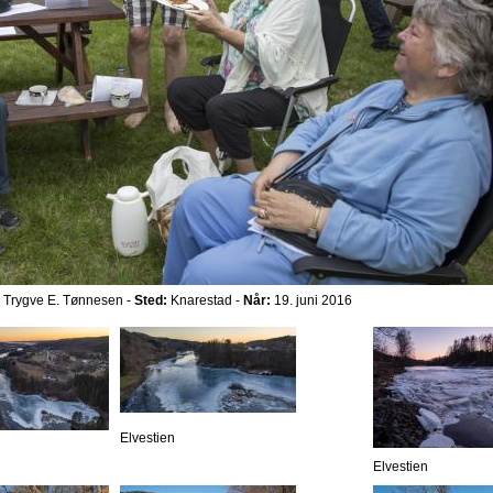
Trygve E. Tønnesen -
Sted:
Knarestad -
Når:
19. juni 2016
Elvestien
Elvestien