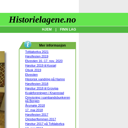
Historielagene.no
HJEM
|
FINN LAG
Mer informasjon
Tofdalselva 2021
Høstfesten 2019
Elvestien 16.-17. nov. 2020
Høsttur 2019 til Kostøl
Olsok 2019
Elvestien
Historisk vandring på Hamre
Høstfesten 2018
Høsttur 2018 til Groviga
Kvaleforeningen i Knarestad
Omvisning i sambandsbunkeren
på Borgen
Årsmøte 2018
17. mai 2018
Høstfesten 2017
Oktoberflommen 2017
Høsttur 2017 på Tofdalselva