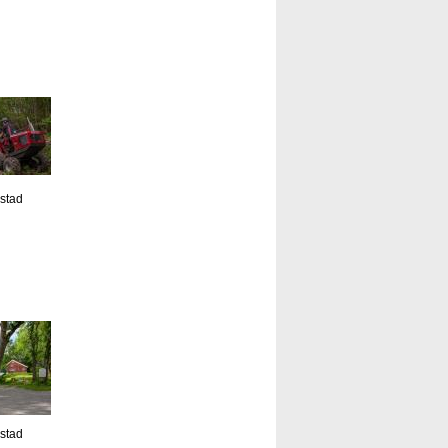
estad
estad