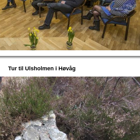
Tur til Ulsholmen i Høvåg