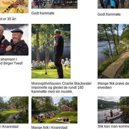
Godt frammøte
Godt frammøte
et er 30 år!
rahamsen i
d Birger Tvedt
Munnspillvirtousen Charlie Blackwater
Mange fikk prøve d
imponerte og gledet de rundt 180
elvestien
frammøtte med sin musikk.
Slik kan man komme 
 i Knarestad
Mange folk i Knarestad