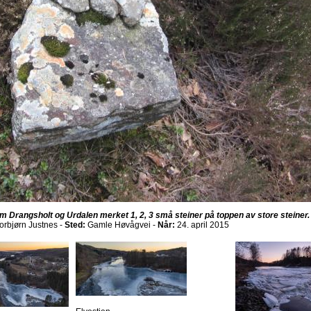
m Drangsholt og Urdalen merket 1, 2, 3 små steiner på toppen av store steiner.
orbjørn Justnes -
Sted:
Gamle Høvågvei -
Når:
24. april 2015