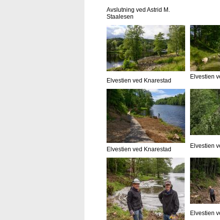
Avslutning ved Astrid M.
Staalesen
Elvestien 
Elvestien ved Knarestad
Elvestien 
Elvestien ved Knarestad
Elvestien 