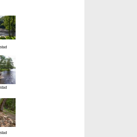
estad
estad
estad