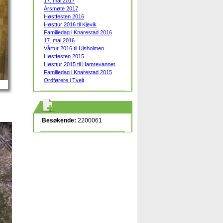
17. mai 2017
Årsmøte 2017
Høstfesten 2016
Høsttur 2016 til Kjevik
Familiedag i Knarestad 2016
17. mai 2016
Vårtur 2016 til Ulsholmen
Høstfesten 2015
Høsttur 2015 til Hamrevannet
Familiedag i Knarestad 2015
Ordførere i Tveit
Besøkende:
2200061