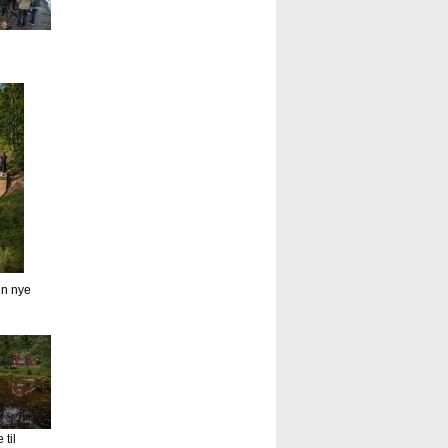
en nye
til