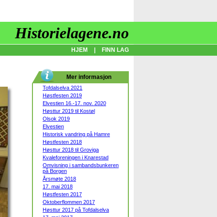
Historielagene.no
HJEM
|
FINN LAG
Mer informasjon
Tofdalselva 2021
Høstfesten 2019
Elvestien 16.-17. nov. 2020
Høsttur 2019 til Kostøl
Olsok 2019
Elvestien
Historisk vandring på Hamre
Høstfesten 2018
Høsttur 2018 til Groviga
Kvaleforeningen i Knarestad
Omvisning i sambandsbunkeren
på Borgen
Årsmøte 2018
17. mai 2018
Høstfesten 2017
Oktoberflommen 2017
Høsttur 2017 på Tofdalselva