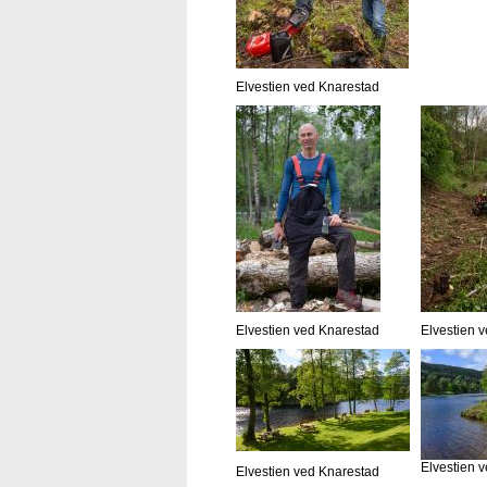
Elvestien ved Knarestad
Elvestien ved Knarestad
Elvestien 
Elvestien 
Elvestien ved Knarestad