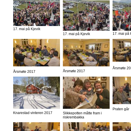
17. mai på Kjevik
17. mai på 
17. mai på Kjevik
Årsmøte 2
Årsmøte 2017
Årsmøte 2017
Praten går
Knarestad vinteren 2017
Slikkepotten måtte fram i
riskrembakka