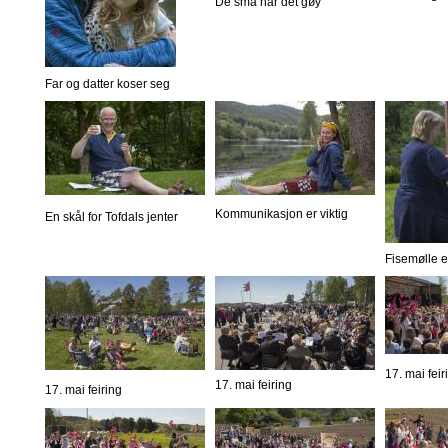
De små har det gøy
Far og datter koser seg
Kommunikasjon er viktig
En skål for Tofdals jenter
Fisemølle er
17. mai feir
17. mai feiring
17. mai feiring