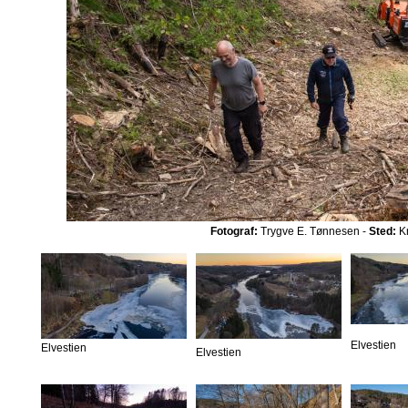
Fotograf:
Trygve E. Tønnesen -
Sted:
Kn
Elvestien
Elvestien
Elvestien