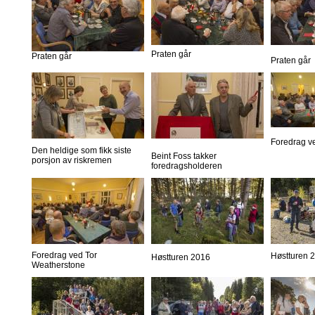
Praten går
Praten går
Praten går
Foredrag v
Den heldige som fikk siste
Beint Foss takker
porsjon av riskremen
foredragsholderen
Foredrag ved Tor
Høstturen 
Høstturen 2016
Weatherstone