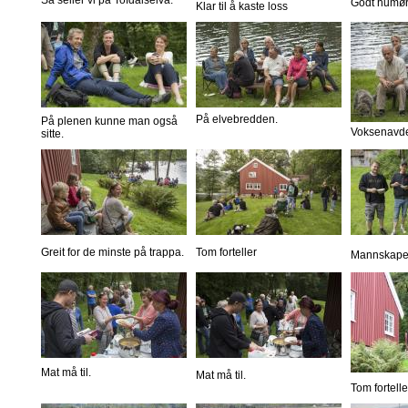
Så seiler vi på Tofdalselva.
Godt humør
Klar til å kaste loss
På elvebredden.
På plenen kunne man også
Voksenavde
sitte.
Greit for de minste på trappa.
Tom forteller
Mannskapet 
Mat må til.
Mat må til.
Tom fortelle