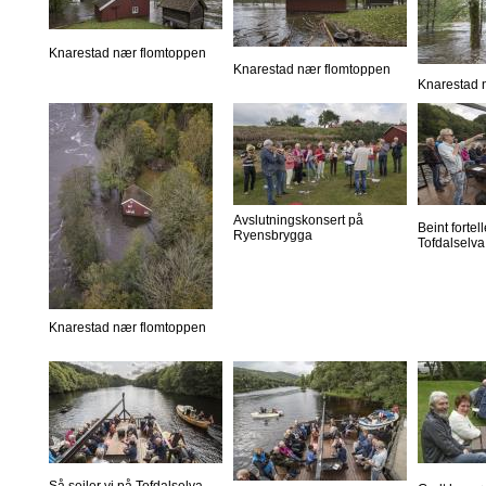
Knarestad nær flomtoppen
Knarestad nær flomtoppen
Knarestad 
Avslutningskonsert på
Beint forte
Ryensbrygga
Tofdalselva
Knarestad nær flomtoppen