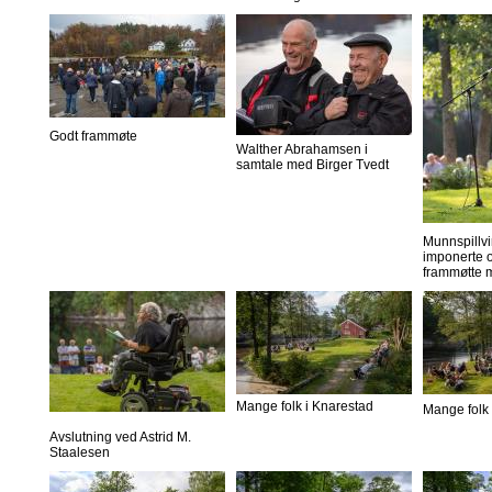
Godt frammøte
Walther Abrahamsen i
samtale med Birger Tvedt
Munnspillvi
imponerte o
frammøtte 
Mange folk i Knarestad
Mange folk 
Avslutning ved Astrid M.
Staalesen