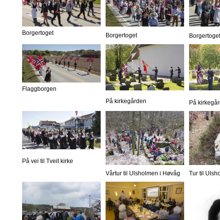
Borgertoget
Borgertoget
Borgertoge
Flaggborgen
På kirkegården
På kirkegå
På vei til Tveit kirke
Vårtur til Ulsholmen i Høvåg
Tur til Uls