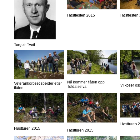
Høstfesten 2015
Høstfesten
Torgeir Tveit
Nå kommer flåten opp
Veterankorpset speider etter
Vi koser os
Tofdalselva
flåten
Høstturen 
Høstturen 2015
Høstturen 2015