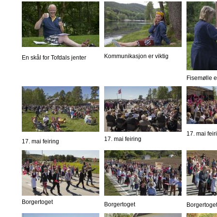
Kommunikasjon er viktig
En skål for Tofdals jenter
Fisemølle er
17. mai feir
17. mai feiring
17. mai feiring
Borgertoget
Borgertoget
Borgertoge