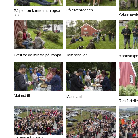
På elvebredden.
På plenen kunne man også
Voksenavde
sitte.
Greit for de minste på trappa.
Tom forteller
Mannskapet 
Mat må til.
Mat må til.
Tom fortelle