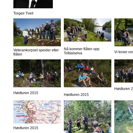
Torgeir Tveit
Nå kommer flåten opp
Veterankorpset speider etter
Vi koser os
Tofdalselva
flåten
Høstturen 
Høstturen 2015
Høstturen 2015
Høstturen 2015