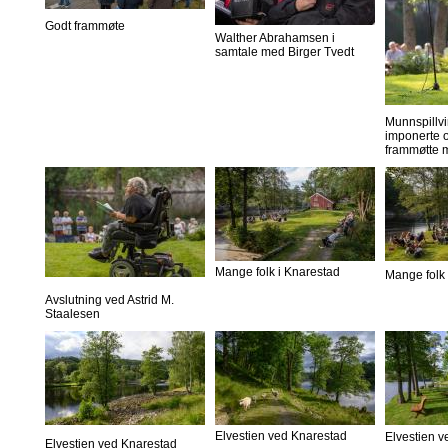
Godt frammøte
Walther Abrahamsen i
samtale med Birger Tvedt
Munnspillvi
imponerte o
frammøtte 
Mange folk i Knarestad
Mange folk 
Avslutning ved Astrid M.
Staalesen
Elvestien ved Knarestad
Elvestien 
Elvestien ved Knarestad