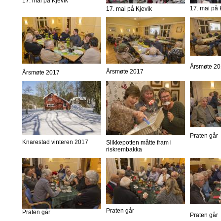
17. mai på Kjevik
17. mai på 
17. mai på Kjevik
Årsmøte 2
Årsmøte 2017
Årsmøte 2017
Praten går
Knarestad vinteren 2017
Slikkepotten måtte fram i
riskrembakka
Praten går
Praten går
Praten går