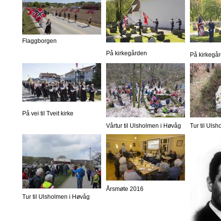
Flaggborgen
På kirkegården
På kirkegå
På vei til Tveit kirke
Vårtur til Ulsholmen i Høvåg
Tur til Uls
Årsmøte 2016
Tur til Ulsholmen i Høvåg