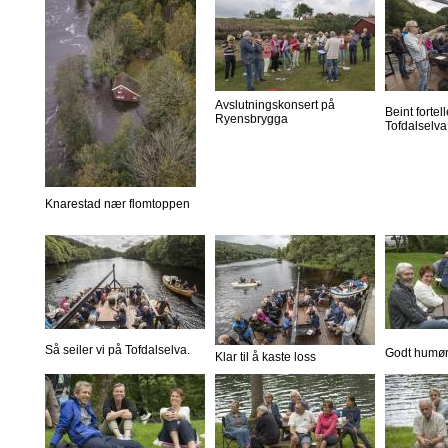
Avslutningskonsert på
Beint forte
Ryensbrygga
Tofdalselva
Knarestad nær flomtoppen
Så seiler vi på Tofdalselva.
Godt humør
Klar til å kaste loss