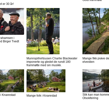
Godt frammøte
et er 30 år!
rahamsen i
d Birger Tvedt
Munnspillvirtousen Charlie Blackwater
Mange fikk prøve d
imponerte og gledet de rundt 180
elvestien
frammøtte med sin musikk.
Slik kan man komme 
 i Knarestad
Mange folk i Knarestad
Olsokfeiring