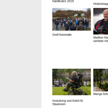
Høstfesten 2019
Historielag
Godt frammøte
Walther Ab
samtale me
Mange folk
Avslutning ved Astrid M.
Staalesen