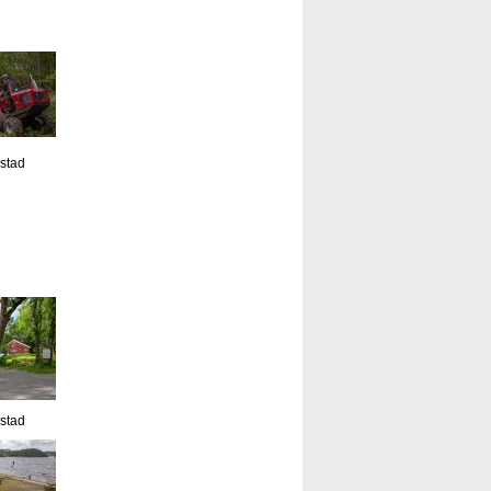
estad
estad