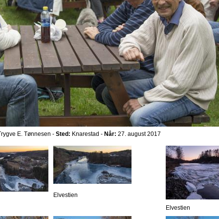
rygve E. Tønnesen -
Sted:
Knarestad -
Når:
27. august 2017
Elvestien
Elvestien