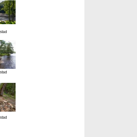
estad
estad
estad