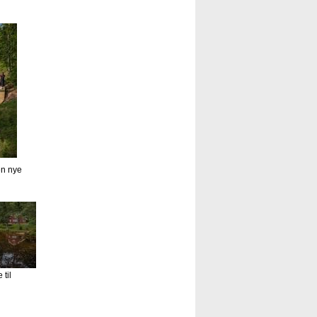
en nye
til