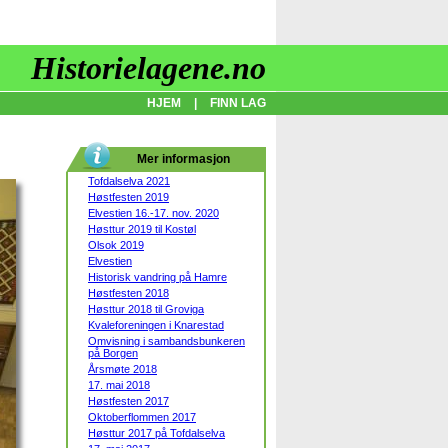
Historielagene.no
HJEM
|
FINN LAG
Mer informasjon
Tofdalselva 2021
Høstfesten 2019
Elvestien 16.-17. nov. 2020
Høsttur 2019 til Kostøl
Olsok 2019
Elvestien
Historisk vandring på Hamre
Høstfesten 2018
Høsttur 2018 til Groviga
Kvaleforeningen i Knarestad
Omvisning i sambandsbunkeren
på Borgen
Årsmøte 2018
17. mai 2018
Høstfesten 2017
Oktoberflommen 2017
Høsttur 2017 på Tofdalselva