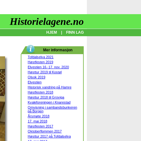
Historielagene.no
HJEM
|
FINN LAG
Mer informasjon
Tofdalselva 2021
Høstfesten 2019
Elvestien 16.-17. nov. 2020
Høsttur 2019 til Kostøl
Olsok 2019
Elvestien
Historisk vandring på Hamre
Høstfesten 2018
Høsttur 2018 til Groviga
Kvaleforeningen i Knarestad
Omvisning i sambandsbunkeren
på Borgen
Årsmøte 2018
17. mai 2018
Høstfesten 2017
Oktoberflommen 2017
Høsttur 2017 på Tofdalselva