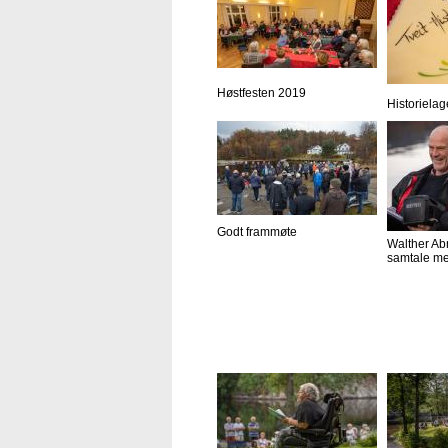
Høstfesten 2019
Historielag
Godt frammøte
Walther Ab
samtale me