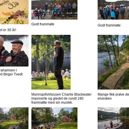
Godt frammøte
Godt frammøte
et er 30 år!
rahamsen i
d Birger Tvedt
Munnspillvirtousen Charlie Blackwater
Mange fikk prøve d
imponerte og gledet de rundt 180
elvestien
frammøtte med sin musikk.