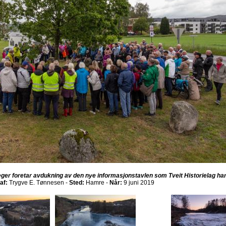
Jæger foretar avdukning av den nye informasjonstavlen som Tveit Historielag har
af:
Trygve E. Tønnesen -
Sted:
Hamre -
Når:
9 juni 2019