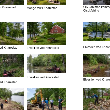
Slik kan man komme 
 i Knarestad
Mange folk i Knarestad
Olsokfeiring
Elvestien ved Knar
ved Knarestad
Elvestien ved Knarestad
Elvestien ved Knarestad
Elvestien ved Knar
ved Knarestad