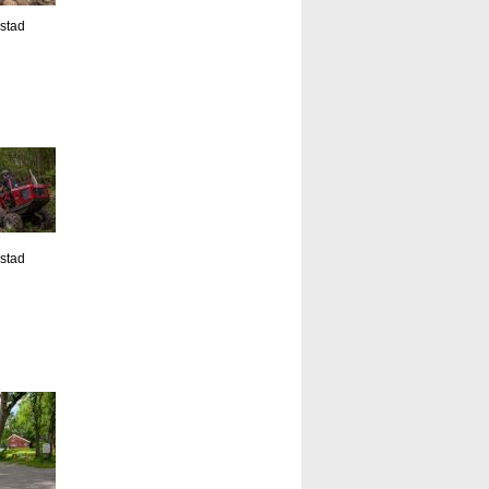
estad
estad