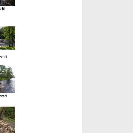
til
estad
estad