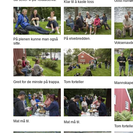
Godt humør
Klar til å kaste loss
På elvebredden.
På plenen kunne man også
Voksenavde
sitte.
Greit for de minste på trappa.
Tom forteller
Mannskapet 
Mat må til.
Mat må til.
Tom fortelle