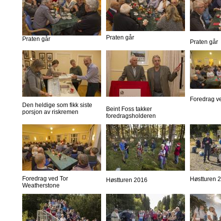
Praten går
Praten går
Praten går
Foredrag v
Den heldige som fikk siste
Beint Foss takker
porsjon av riskremen
foredragsholderen
Foredrag ved Tor
Høstturen 
Høstturen 2016
Weatherstone