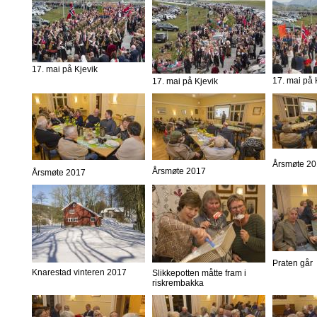
17. mai på Kjevik
17. mai på 
17. mai på Kjevik
Årsmøte 2
Årsmøte 2017
Årsmøte 2017
Praten går
Knarestad vinteren 2017
Slikkepotten måtte fram i
riskrembakka