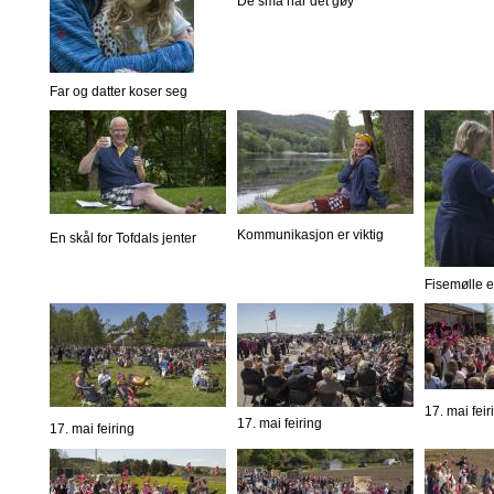
De små har det gøy
Far og datter koser seg
Kommunikasjon er viktig
En skål for Tofdals jenter
Fisemølle er
17. mai feir
17. mai feiring
17. mai feiring