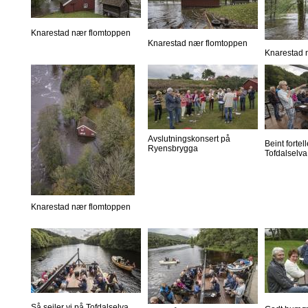
Knarestad nær flomtoppen
Knarestad nær flomtoppen
Knarestad 
Avslutningskonsert på
Beint forte
Ryensbrygga
Tofdalselva
Knarestad nær flomtoppen
Så seiler vi på Tofdalselva.