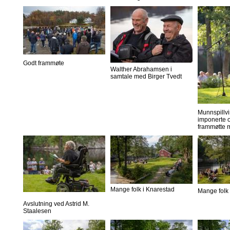
Godt frammøte
Walther Abrahamsen i
samtale med Birger Tvedt
Munnspillvi
imponerte o
frammøtte 
Mange folk i Knarestad
Mange folk 
Avslutning ved Astrid M.
Staalesen