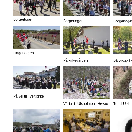
Borgertoget
Borgertoget
Borgertoge
Flaggborgen
På kirkegården
På kirkegå
På vei til Tveit kirke
Vårtur til Ulsholmen i Høvåg
Tur til Uls