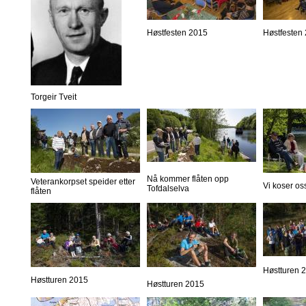
Høstfesten 2015
Høstfesten
Torgeir Tveit
Nå kommer flåten opp
Veterankorpset speider etter
Vi koser os
Tofdalselva
flåten
Høstturen 
Høstturen 2015
Høstturen 2015