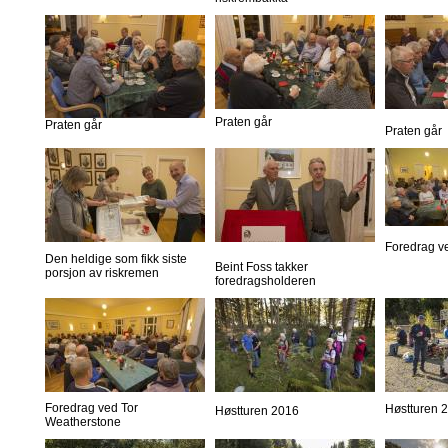
Praten går
Praten går
Praten går
Foredrag v
Den heldige som fikk siste
Beint Foss takker
porsjon av riskremen
foredragsholderen
Foredrag ved Tor
Høstturen 
Høstturen 2016
Weatherstone