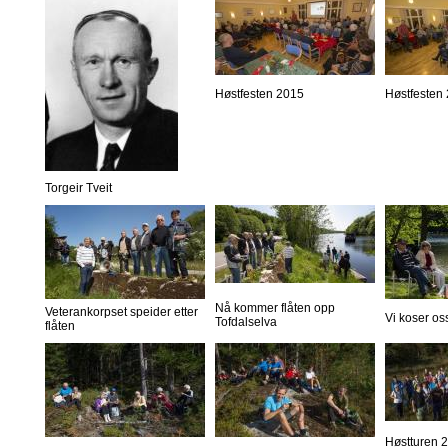
Høstfesten 2015
Høstfesten
Torgeir Tveit
Nå kommer flåten opp
Veterankorpset speider etter
Vi koser os
Tofdalselva
flåten
Høstturen 