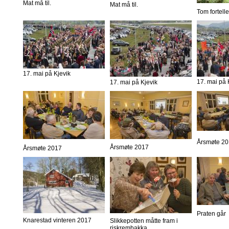
Mat må til.
Mat må til.
Tom fortelle
17. mai på Kjevik
17. mai på 
17. mai på Kjevik
Årsmøte 2
Årsmøte 2017
Årsmøte 2017
Praten går
Knarestad vinteren 2017
Slikkepotten måtte fram i
riskrembakka