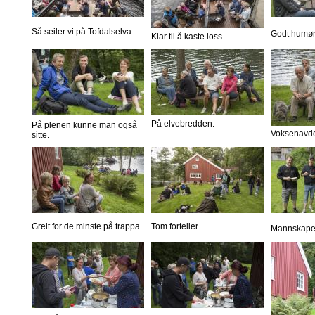
Så seiler vi på Tofdalselva.
Godt humør
Klar til å kaste loss
På elvebredden.
På plenen kunne man også
Voksenavde
sitte.
Greit for de minste på trappa.
Tom forteller
Mannskapet 