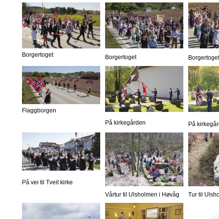
Borgertoget
Borgertoget
Borgertoge
Flaggborgen
På kirkegården
På kirkegå
På vei til Tveit kirke
Vårtur til Ulsholmen i Høvåg
Tur til Uls