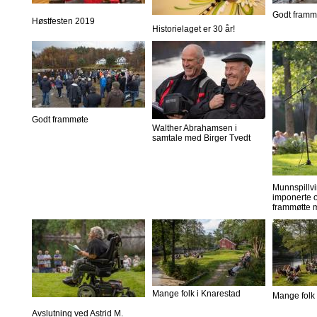
Godt framm
Høstfesten 2019
Historielaget er 30 år!
Godt frammøte
Walther Abrahamsen i
samtale med Birger Tvedt
Munnspillvi
imponerte o
frammøtte 
Mange folk i Knarestad
Mange folk 
Avslutning ved Astrid M.