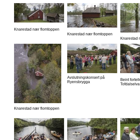
Knarestad nær flomtoppen
Knarestad nær flomtoppen
Knarestad 
Avslutningskonsert på
Beint forte
Ryensbrygga
Tofdalselva
Knarestad nær flomtoppen