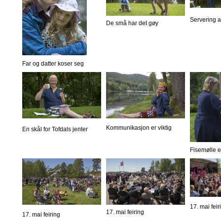
Servering 
De små har det gøy
Far og datter koser seg
Kommunikasjon er viktig
En skål for Tofdals jenter
Fisemølle er
17. mai feir
17. mai feiring
17. mai feiring