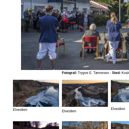
Fotograf:
Trygve E. Tønnesen -
Sted:
Kval
Elvestien
Elvestien
Elvestien