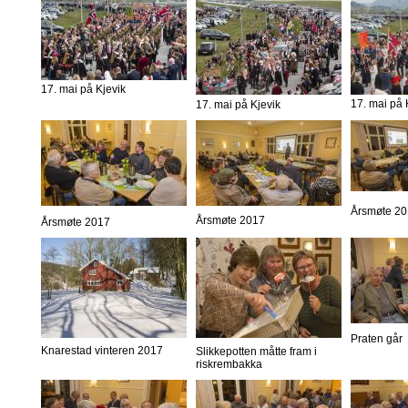
17. mai på Kjevik
17. mai på 
17. mai på Kjevik
Årsmøte 2
Årsmøte 2017
Årsmøte 2017
Praten går
Knarestad vinteren 2017
Slikkepotten måtte fram i
riskrembakka