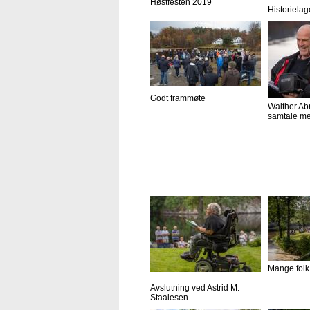
Høstfesten 2019
Historielag
Godt frammøte
Walther Ab
samtale me
Mange folk
Avslutning ved Astrid M.
Staalesen