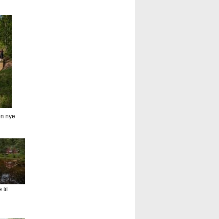
en nye
til