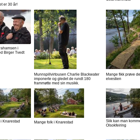
et er 30 år!
rahamsen i
d Birger Tvedt
Munnspillvirtousen Charlie Blackwater
Mange fikk prøve d
imponerte og gledet de rundt 180
elvestien
frammøtte med sin musikk.
Slik kan man komme 
 i Knarestad
Mange folk i Knarestad
Olsokfeiring