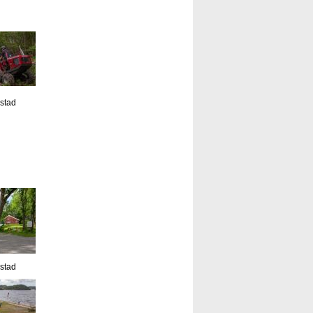
estad
estad