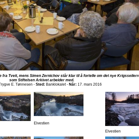
 fra Tveit, mens Simen Zernichov står klar til å fortelle om det nye Krigsseilerr
som Stiftelsen Arkivet arbeider med.
rygve E. Tønnesen -
Sted:
Banklokalet -
Når:
17. mars 2016
Elvestien
Elvestien