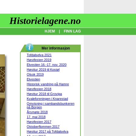
Historielagene.no
HJEM
|
FINN LAG
Mer informasjon
Tofdalselva 2021
Høstfesten 2019
Elvestien 16.-17. nov. 2020
Høsttur 2019 til Kostøl
Olsok 2019
Elvestien
Historisk vandring på Hamre
Høstfesten 2018
Høsttur 2018 til Groviga
Kvaleforeningen i Knarestad
Omvisning i sambandsbunkeren
på Borgen
Årsmøte 2018
17. mai 2018
Høstfesten 2017
Oktoberflommen 2017
Høsttur 2017 på Tofdalselva