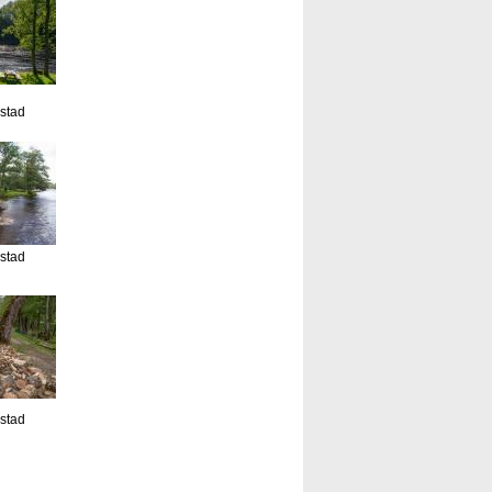
estad
estad
estad