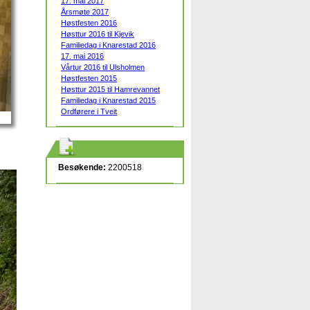
17. mai 2017
Årsmøte 2017
Høstfesten 2016
Høsttur 2016 til Kjevik
Familiedag i Knarestad 2016
17. mai 2016
Vårtur 2016 til Ulsholmen
Høstfesten 2015
Høsttur 2015 til Hamrevannet
Familiedag i Knarestad 2015
Ordførere i Tveit
Besøkende:
2200518