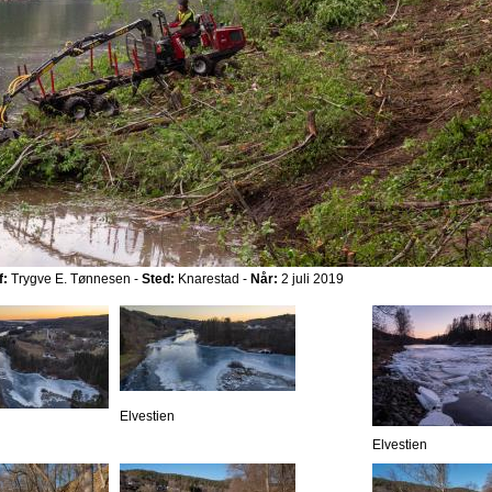
f:
Trygve E. Tønnesen -
Sted:
Knarestad -
Når:
2 juli 2019
Elvestien
Elvestien