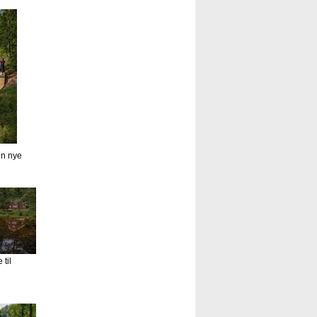
en nye
til