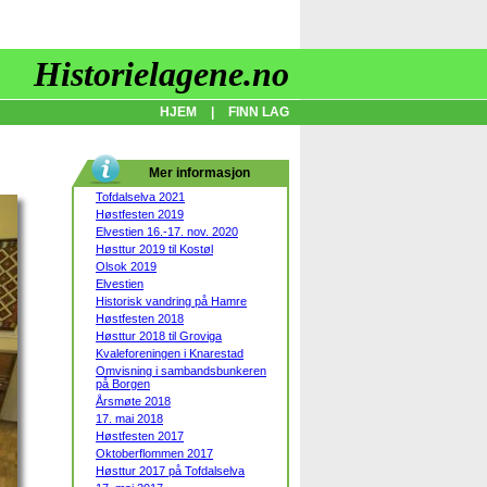
Historielagene.no
HJEM
|
FINN LAG
Mer informasjon
Tofdalselva 2021
Høstfesten 2019
Elvestien 16.-17. nov. 2020
Høsttur 2019 til Kostøl
Olsok 2019
Elvestien
Historisk vandring på Hamre
Høstfesten 2018
Høsttur 2018 til Groviga
Kvaleforeningen i Knarestad
Omvisning i sambandsbunkeren
på Borgen
Årsmøte 2018
17. mai 2018
Høstfesten 2017
Oktoberflommen 2017
Høsttur 2017 på Tofdalselva