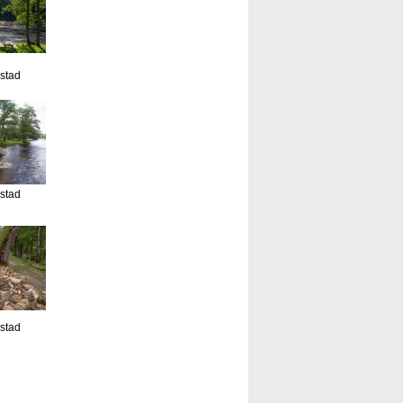
estad
estad
estad