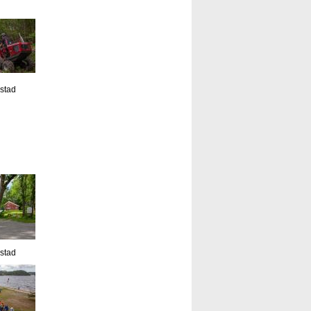
estad
estad