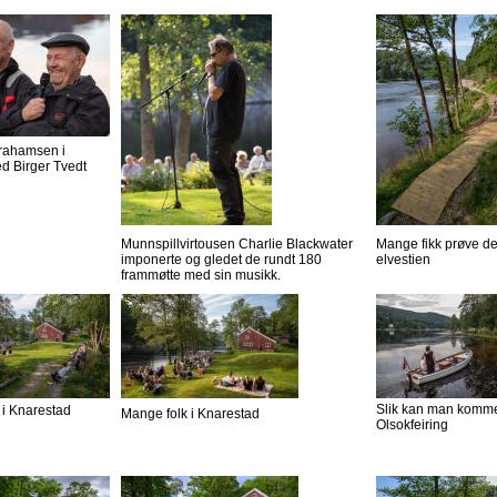
rahamsen i
d Birger Tvedt
Munnspillvirtousen Charlie Blackwater
Mange fikk prøve d
imponerte og gledet de rundt 180
elvestien
frammøtte med sin musikk.
Slik kan man komme 
 i Knarestad
Mange folk i Knarestad
Olsokfeiring