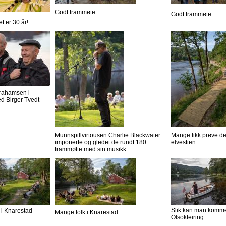
Godt frammøte
Godt frammøte
et er 30 år!
rahamsen i
d Birger Tvedt
Munnspillvirtousen Charlie Blackwater
Mange fikk prøve d
imponerte og gledet de rundt 180
elvestien
frammøtte med sin musikk.
Slik kan man komme 
 i Knarestad
Mange folk i Knarestad
Olsokfeiring