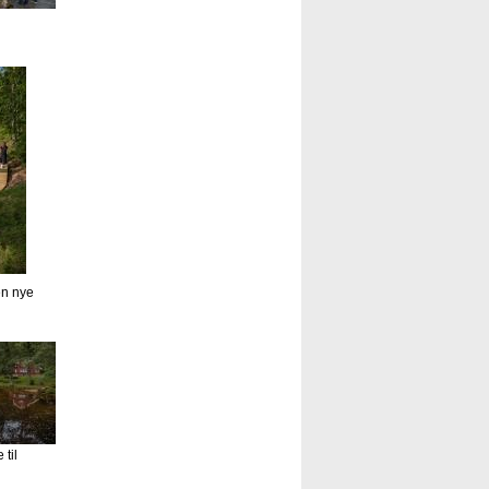
en nye
til