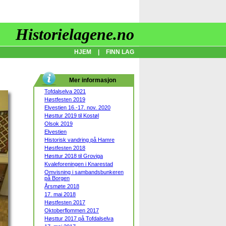
Historielagene.no
HJEM
|
FINN LAG
Mer informasjon
Tofdalselva 2021
Høstfesten 2019
Elvestien 16.-17. nov. 2020
Høsttur 2019 til Kostøl
Olsok 2019
Elvestien
Historisk vandring på Hamre
Høstfesten 2018
Høsttur 2018 til Groviga
Kvaleforeningen i Knarestad
Omvisning i sambandsbunkeren
på Borgen
Årsmøte 2018
17. mai 2018
Høstfesten 2017
Oktoberflommen 2017
Høsttur 2017 på Tofdalselva