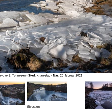
rygve E. Tønnesen -
Sted:
Knarestad -
Når:
26. februar 2021
Elvestien