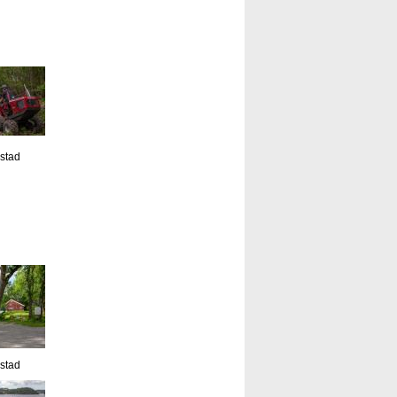
estad
estad