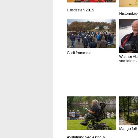
Høstfesten 2019
Historielag
Godt frammøte
Walther Ab
samtale me
Mange folk
Avslutning ved Astrid M.