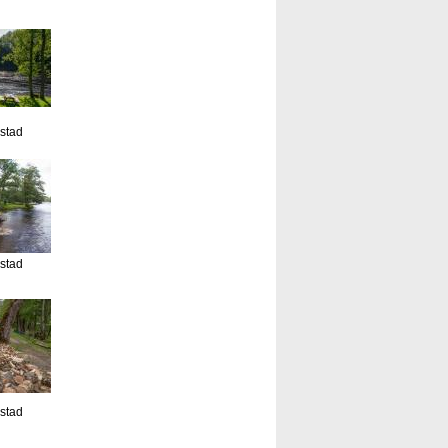
estad
estad
estad